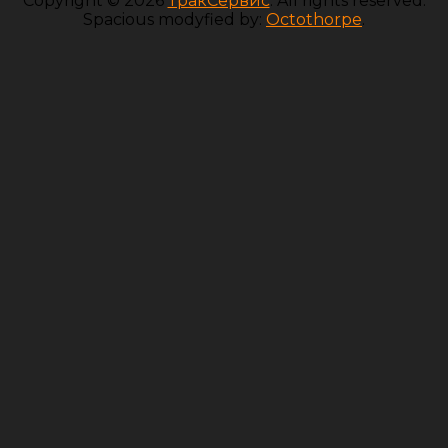
Copyright © 2026
ТракСервис
. All rights reserved.
Spacious modyfied by:
Octothorpe
.